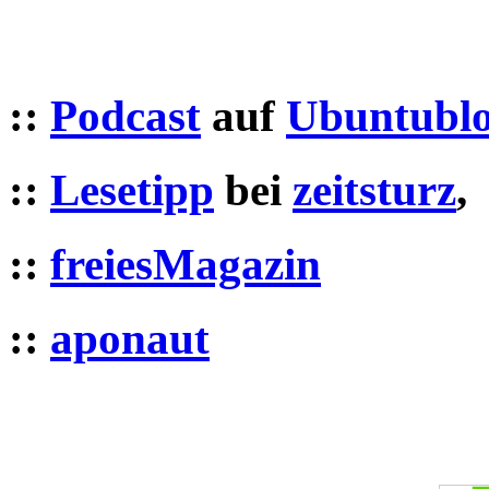
::
Podcast
auf
Ubuntublo
::
Lesetipp
bei
zeitsturz
,
::
freiesMagazin
::
aponaut