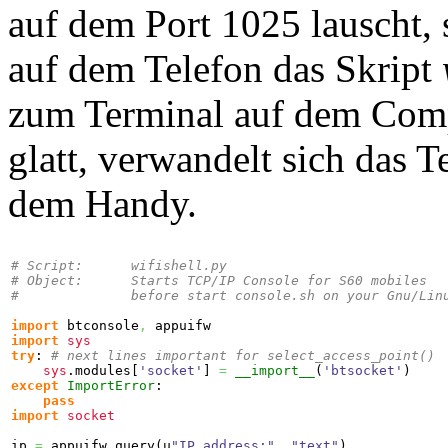
auf dem Port 1025 lauscht, 
auf dem Telefon das Skript
zum Terminal auf dem Compu
glatt, verwandelt sich das T
dem Handy.
# Script:      wifishell.py
# Object:      Starts TCP/IP Console for S60 mobiles
#              before start console.sh on your Gnu/Lin
import
 btconsole
,
import
sys
try
: 
# next lines important for select_access_point()
sys
.
modules
[
'socket'
]
=
__import__
(
'btsocket'
)
except
ImportError
:

pass
import
socket
ip 
=
 appuifw.
query
(
u
"IP address:"
,
"text"
)