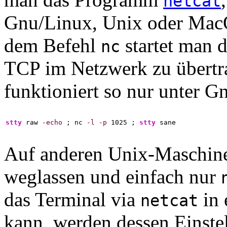
netcat
Gnu/Linux, Unix oder MacOS
dem Befehl
startet man
nc
TCP im Netzwerk zu übert
funktioniert so nur unter G
stty
 raw 
-echo
 ; nc 
-l
-p
1025
 ; 
stty
 sane
Auf anderen Unix-Maschin
weglassen und einfach nur
das Terminal via
in 
netcat
kann, werden dessen Einst