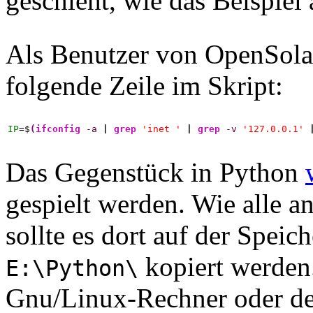
geschieht, wie das Beispiel
Als Benutzer von OpenSola
folgende Zeile im Skript:
IP
=$
(
ifconfig
-a
|
grep
'inet '
|
grep
-v
'127.0.0.1'
Das Gegenstück in Python
gespielt werden. Wie alle a
sollte es dort auf der Speic
kopiert werden
E:\Python\
Gnu/Linux-Rechner oder d