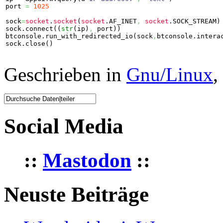
port 
=
1025
sock
=
socket
.
socket
(
socket
.
AF_INET
,
socket
.
SOCK_STREAM
)
sock.
connect
(
(
str
(
ip
)
,
 port
)
)
btconsole.
run_with_redirected_io
(
sock
,
btconsole.
intera
sock.
close
(
)
Geschrieben in
Gnu/Linux
,
Social Media
::
Mastodon
::
Neuste Beiträge