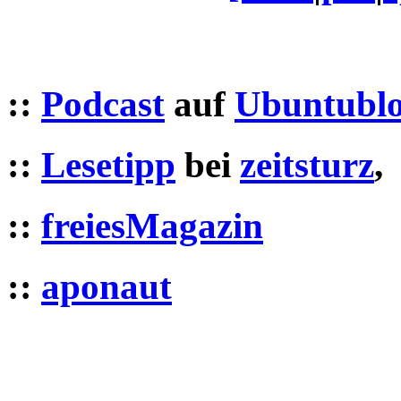
::
Podcast
auf
Ubuntublo
::
Lesetipp
bei
zeitsturz
,
::
freiesMagazin
::
aponaut