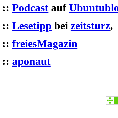
::
Podcast
auf
Ubuntublo
::
Lesetipp
bei
zeitsturz
,
::
freiesMagazin
::
aponaut