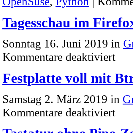
OpenSuse
,
Python
|
Kommen
Tagesschau im Firef
Sonntag 16. Juni 2019 in
G
für
Kommentare deaktiviert
Tagessch
im
Firefox
Festplatte voll mit B
gucken
mit
openSU
Samstag 2. März 2019 in
G
für
Kommentare deaktiviert
Festplatte
voll
mit
Btrfs-