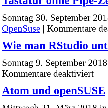
Tastatur ohne Pipe-Z
Subvolu
Sonntag 30. September 201
OpenSuse
|
Kommentare dea
Wie man RStudio unte
Sonntag 9. September 2018
für
Kommentare deaktiviert
Wie
man
RStudio
Atom und openSUSE
unter
openSU
installiert
Mittwoch 21. März 2018 i