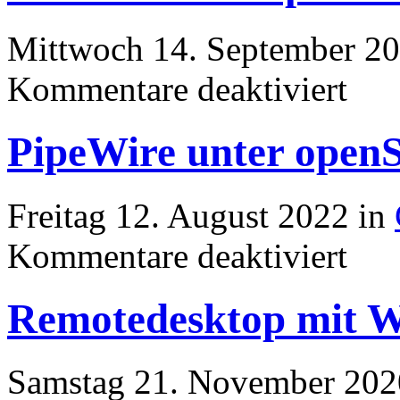
Mittwoch 14. September 2
für
Kommentare deaktiviert
VirtualB
in
openSU
PipeWire unter openS
installier
Freitag 12. August 2022 in
für
Kommentare deaktiviert
PipeWire
unter
openSU
Remotedesktop mit
installier
Samstag 21. November 202