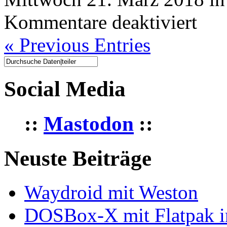
für
Kommentare deaktiviert
Atom
und
« Previous Entries
openSU
Social Media
::
Mastodon
::
Neuste Beiträge
Waydroid mit Weston
DOSBox-X mit Flatpak ins