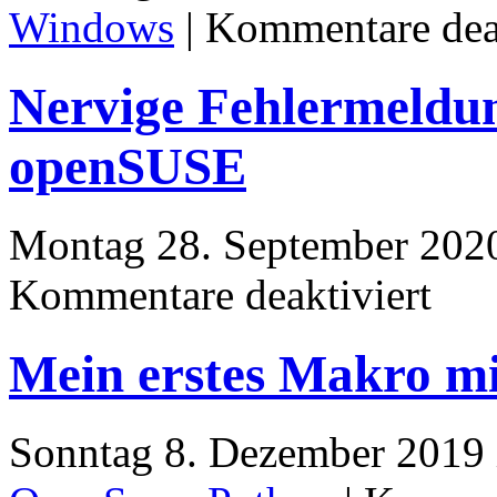
Windows
|
Kommentare deak
Nervige Fehlermeldu
openSUSE
Montag 28. September 202
für
Kommentare deaktiviert
Nervige
Fehlerme
in
Mein erstes Makro mi
Gnome
bei
openSU
Sonntag 8. Dezember 2019