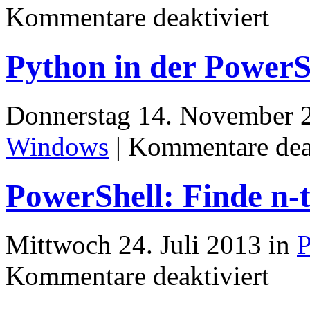
für
Kommentare deaktiviert
Ein
C-
Program
Python in der PowerS
unter
Windows
kompilie
Donnerstag 14. November 
Windows
|
Kommentare deak
PowerShell: Finde n-t
Mittwoch 24. Juli 2013 in
P
für
Kommentare deaktiviert
PowerShe
Finde
n-