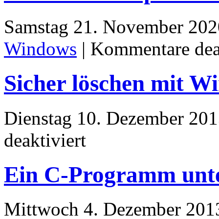
Samstag 21. November 202
Windows
|
Kommentare deak
Sicher löschen mit W
Dienstag 10. Dezember 201
für
deaktiviert
Sicher
löschen
mit
Ein C-Programm unte
Windows
Bordmitteln
Mittwoch 4. Dezember 201