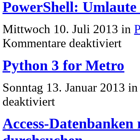
PowerShell: Umlaute 
te
Position
in
einem
Mittwoch 10. Juli 2013 in
P
String
für
Kommentare deaktiviert
PowerShe
Umlaute
ersetzen
Python 3 for Metro
Sonntag 13. Januar 2013 i
für
deaktiviert
Python
3
for
Access-Datenbanken 
Metro