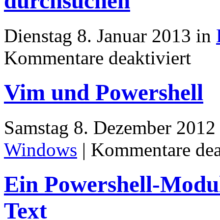
durchsuchen
Dienstag 8. Januar 2013 in
für
Kommentare deaktiviert
Access-
Datenba
mit
Vim und Powershell
Powershe
durchsuc
Samstag 8. Dezember 2012
Windows
|
Kommentare deak
Ein Powershell-Modul
Text