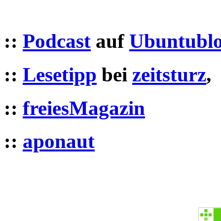
::
Podcast
auf
Ubuntublo
::
Lesetipp
bei
zeitsturz
,
::
freiesMagazin
::
aponaut